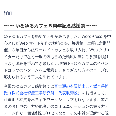
詳細
〜 〜 ゆるゆるカフェ５周年記念感謝祭 〜 〜
ゆるゆるカフェを始めて５年が経ちました。WordPress を中
心としたWeb サイト制作の勉強会を、毎月第一土曜に定期開
催。３年目からはワールド・カフェを取り入れ、Web クリエ
イターだけでなく一般の方も含めた幅広い層にご参加を頂け
るよう試みを重ねてきました。現在ゆるゆるカフェのイベン
トは３つのパターンをご用意し、さまざまな方々のニーズに
応えられるよう工夫を重ねています。
今回のゆるカフェ感謝祭では
富士通の本質博士こと坂本善博
氏（株式会社資産工学研究所 代表取締役）
をお招きして、
仕事術の本質を思考するワークショップを行ないます。皆さ
まのお仕事の仕方や他者とのコミュニケーションの在り方・
チーム作り・価値創造プロセスなど、その本質を理解する視