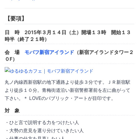
【要項】
日 時 2015年３月１４日（土）開場１３時 開始１３
時半（終了２１時）
会 場
モバフ新宿アイランド
（新宿アイランドタワー２
０F）
丸ノ内線西新宿駅の地下通路より徒歩３分です。ＪＲ新宿駅
より徒歩１０分。青梅街道沿い新宿警察署前を左に曲がって
下さい。＊ LOVEのパブリック・アートが目印です。
対 象
・ひと言で説明する力をつけたい人
・大勢の意見を選り分けていきたい人
・仕事の仕方を見直したい人